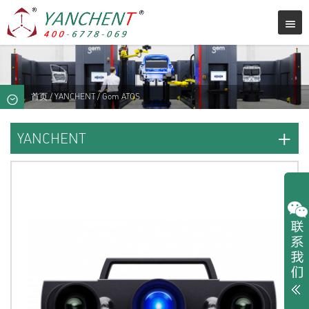
首页
/
YANCHENT
/ Gom ATOS
+
YANCHENT