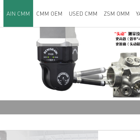
页
AIN CMM
CMM OEM
USED CMM
ZSM OMM
Y