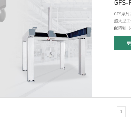
GFS
GFS系
超大型工件
配四轴（
座&TP2
1