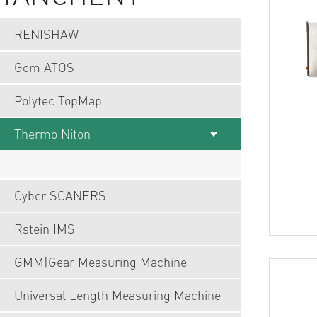
RENISHAW
Gom ATOS
Polytec TopMap
Thermo Niton
Cyber SCANERS
Rstein IMS
GMM|Gear Measuring Machine
Universal Length Measuring Machine