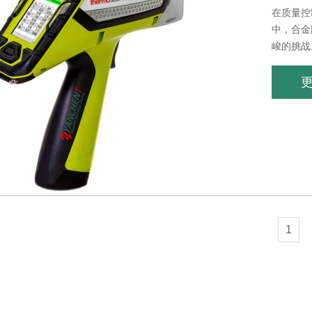
在质量控
中，合金
峻的挑战
（Therm
1