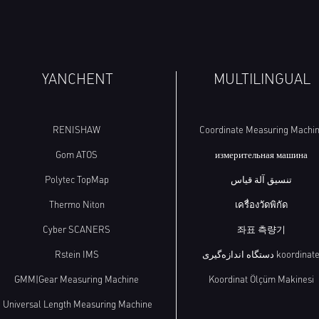
YANCHENT
MULTILINGUAL
RENISHAW
Coordinate Measuring Machi
Gom ATOS
измерительная машина
Polytec TopMap
تنسيق آلة قياس
Thermo Niton
เครื่องวัดพิกัด
Cyber SCANERS
좌표 측량기
Rstein IMS
دستگاه اندازه‌گیری koordinat
GMM|Gear Measuring Machine
Koordinat Ölçüm Makinesi
Universal Length Measuring Machine