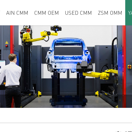
页
AIN CMM
CMM OEM
USED CMM
ZSM OMM
Y