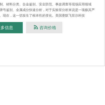
制、材料分类、合金鉴别、安全防范、事故调查等现场应用领域
牌号鉴别、金属成分快速分析，对于实验室分析来说是一项极其严
。现在，这一切发生了根本性的变化。美国赛默飞世尔科技
o Fisher）旗下尼通（Niton）手持式XRF技
更多信息
咨询价格