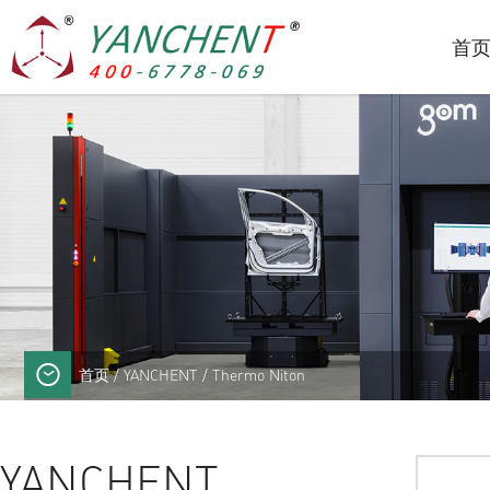
首
首页
/
YANCHENT
/ Thermo Niton
YANCHENT